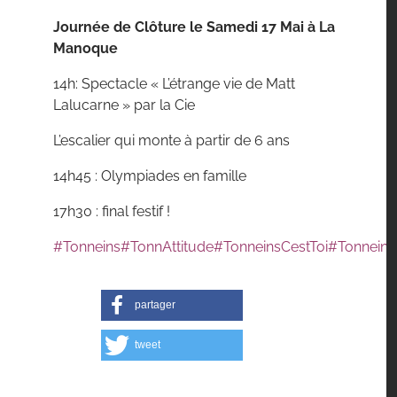
Journée de Clôture le Samedi 17 Mai à La
Manoque
14h: Spectacle « L’étrange vie de Matt
Lalucarne » par la Cie
L’escalier qui monte à partir de 6 ans
14h45 : Olympiades en famille
17h30 : final festif !
#Tonneins
#TonnAttitude
#TonneinsCestToi
#Tonneins
partager
tweet