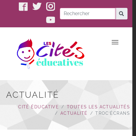
Aller au contenu principal
FACEBOOK
TWITTER
INSTAGRAM
Recher
YOUTUBE
ACTUALITÉ
Vous êtes ici:
CITÉ ÉDUCATIVE
TOUTES LES ACTUALITÉS
ACTUALITÉ
TROC’ÉCRANS